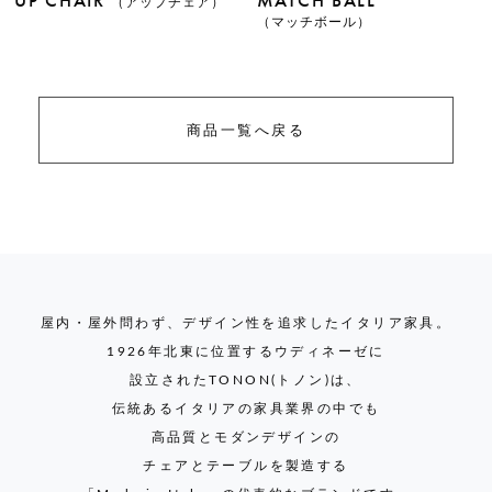
UP CHAIR
MATCH BALL
（アップチェア）
（マッチボール）
PRODUCT
NEWS
商品一覧へ戻る
COLUMN
SHOP
COMPANY
屋内・屋外問わず、デザイン性を追求したイタリア家具。
1926年北東に位置するウディネーゼに
設立されたTONON(トノン)は、
伝統あるイタリアの家具業界の中でも
CONTACT
高品質とモダンデザインの
チェアとテーブルを製造する